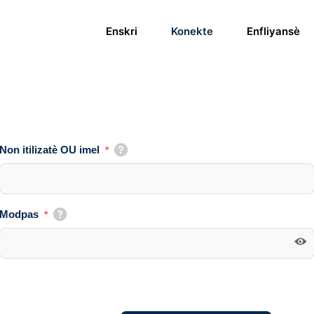
Enskri
Konekte
Enfliyansè
Non itilizatè OU imel
*
Modpas
*