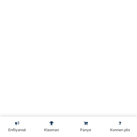
COMMENT
DÉSINSTALLER UN
LOGICIEL SUR WINDOWS
10 (COURS
INFORMATIQUE
DEBUTANT)
10 Minutes
TABLETTE VS PC
PORTABLE (COURS
INFORMATIQUE
DEBUTANT/PARTIE 2)
9 Minutes
Préc.
Suivant
Partie VI
6
Enfliyansè
Klasman
Panye
Konnen plis