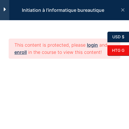
Skip
METTRE WHATSAPP SUR
Initiation à l’informatique bureautique
to
PC
content
17 Minutes
USD $
COURS INFORMATIQUE
DÉBUTANT WINDOWS 10
This content is protected, please
login
and
HTG G
: C’EST QUOI UN PDF EN
enroll
in the course to view this content!
INFORMATIQUE ?
9 Minutes
TABLETTE VS PC
© 2026 edikeyo. All rights reserved.
PORTABLE (COURS
INFORMATIQUE
DEBUTANT/PARTIE 1)
11 Minutes